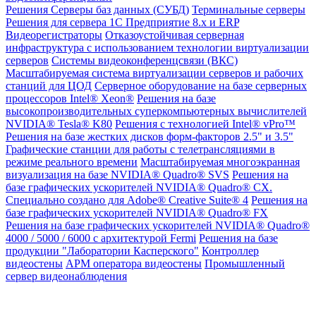
Решения
Серверы баз данных (СУБД)
Терминальные серверы
Решения для сервера 1С Предприятие 8.x и ERP
Видеорегистраторы
Отказоустойчивая серверная
инфраструктура с использованием технологии виртуализации
серверов
Системы видеоконференцсвязи (ВКС)
Масштабируемая система виртуализации серверов и рабочих
станций для ЦОД
Серверное оборудование на базе серверных
процессоров Intel® Xeon®
Решения на базе
высокопроизводительных суперкомпьютерных вычислителей
NVIDIA® Tesla® K80
Решения с технологией Intel® vPro™
Решения на базе жестких дисков форм-факторов 2.5" и 3.5"
Графические станции для работы с телетрансляциями в
режиме реального времени
Масштабируемая многоэкранная
визуализация на базе NVIDIA® Quadro® SVS
Решения на
базе графических ускорителей NVIDIA® Quadro® CX.
Специально создано для Adobe® Creative Suite® 4
Решения на
базе графических ускорителей NVIDIA® Quadro® FX
Решения на базе графических ускорителей NVIDIA® Quadro®
4000 / 5000 / 6000 с архитектурой Fermi
Решения на базе
продукции "Лаборатории Касперского"
Контроллер
видеостены
АРМ оператора видеостены
Промышленный
сервер видеонаблюдения