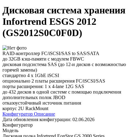
Дисковая система хранения
Infortrend ESGS 2012
(GS2012S0C0F0D)
RAID-контроллер FC/iSCSI/SAS to SAS/SATA
до 32GB кэш-памяти с модулем FBWC
дисковая подсистема SAS (до 12-и дисков с возможностью
горячей замены)
стандартно 4 x 1GbE iSCSI
опционально 2 платы расширения FC/iSCSI/SAS
порты расширения: 1 x 4-lane 12G SAS
до 432 дисков в одной системе с помощью подключения
дополнительных полок JBOD
отказоустойчивый источник питания
корпус 2U RackMount
Конфигуратор
Описание
Дата обновления конфигурации:
02.06.2026
Конфигуратор
Модель
Дисковая полка Infortrend EonStor GS 2000 Series