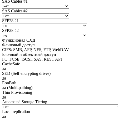
SAS Cables #1
SAS Cables #2
SFP28 #1
SFP28 #2
Функционал СХД
Файловый доступ
CIFS/ SMB, AFP, NFS, FTP, WebDAV
Блочный и объектный доступ
FC, FCoE, iSCSI, SAS, REST API
CacheSafe
да
SED (Self-encrypting drives)
да
EonPath
да (Multi-pathing)
Thin Provisioning
да
Automated Storage Tiering
Local replication
да