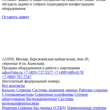
обсудить задачи и собрать подходящую конфигурацию
оборудования.
Оставить заявку
121059, Москва, Бережковская набережная, дом 20,
строение 8 (м. Киевская).
Продажа оборудования и работа с партнерами
sales@stss.ru
+7 (495) 737-5577
+7 (499) 689-0178
+7 (800) 707-7547
(бесплатный федеральный номер).
Все контакты
Каталог
Серверы
Системы хранения данных
Рабочие станции
Суперкомпьютеры
Серверные платформы
Сетевое
оборудование
Видеонаблюдение
Системы
видеоконференцсвязи
Решения
Серверы баз данных (СУБД)
Терминальные серверы