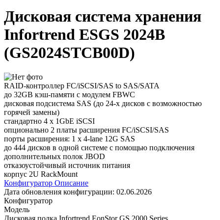
Дисковая система хранения
Infortrend ESGS 2024B
(GS2024STCB00D)
RAID-контроллер FC/iSCSI/SAS to SAS/SATA
до 32GB кэш-памяти с модулем FBWC
дисковая подсистема SAS (до 24-х дисков с возможностью
горячей замены)
стандартно 4 x 1GbE iSCSI
опционально 2 платы расширения FC/iSCSI/SAS
порты расширения: 1 x 4-lane 12G SAS
до 444 дисков в одной системе с помощью подключения
дополнительных полок JBOD
отказоустойчивый источник питания
корпус 2U RackMount
Конфигуратор
Описание
Дата обновления конфигурации:
02.06.2026
Конфигуратор
Модель
Дисковая полка Infortrend EonStor GS 2000 Series