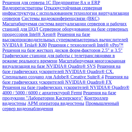
Решения для сервера 1С Предприятие 8.x и ERP
Видеорегистраторы
Отказоустойчивая серверная
инфраструктура с использованием технологии виртуализации
серверов
Системы видеоконференцсвязи (ВКС)
Масштабируемая система виртуализации серверов и рабочих
станций для ЦОД
Серверное оборудование на базе серверных
процессоров Intel® Xeon®
Решения на базе
высокопроизводительных суперкомпьютерных вычислителей
NVIDIA® Tesla® K80
Решения с технологией Intel® vPro™
Решения на базе жестких дисков форм-факторов 2.5" и 3.5"
Графические станции для работы с телетрансляциями в
режиме реального времени
Масштабируемая многоэкранная
визуализация на базе NVIDIA® Quadro® SVS
Решения на
базе графических ускорителей NVIDIA® Quadro® CX.
Специально создано для Adobe® Creative Suite® 4
Решения на
базе графических ускорителей NVIDIA® Quadro® FX
Решения на базе графических ускорителей NVIDIA® Quadro®
4000 / 5000 / 6000 с архитектурой Fermi
Решения на базе
продукции "Лаборатории Касперского"
Контроллер
видеостены
АРМ оператора видеостены
Промышленный
сервер видеонаблюдения