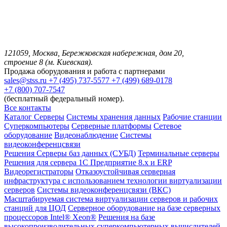
121059, Москва, Бережковская набережная, дом 20,
строение 8 (м. Киевская).
Продажа оборудования и работа с партнерами
sales@stss.ru
+7 (495) 737-5577
+7 (499) 689-0178
+7 (800) 707-7547
(бесплатный федеральный номер).
Все контакты
Каталог
Серверы
Системы хранения данных
Рабочие станции
Суперкомпьютеры
Серверные платформы
Сетевое
оборудование
Видеонаблюдение
Системы
видеоконференцсвязи
Решения
Серверы баз данных (СУБД)
Терминальные серверы
Решения для сервера 1С Предприятие 8.x и ERP
Видеорегистраторы
Отказоустойчивая серверная
инфраструктура с использованием технологии виртуализации
серверов
Системы видеоконференцсвязи (ВКС)
Масштабируемая система виртуализации серверов и рабочих
станций для ЦОД
Серверное оборудование на базе серверных
процессоров Intel® Xeon®
Решения на базе
высокопроизводительных суперкомпьютерных вычислителей