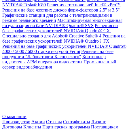
NVIDIA® Tesla® K80
Решения с технологией Intel® vPro™
Решения на базе жестких дисков форм-факторов 2.5" и 3.5"
Графические станции для работы с телетрансляциями в
режиме реального времени
Масштабируемая многоэкранная
визуализация на базе NVIDIA® Quadro® SVS
Решения на
базе графических ускорителей NVIDIA® Quadro® CX.
Специально создано для Adobe® Creative Suite® 4
Решения на
базе графических ускорителей NVIDIA® Quadro® FX
Решения на базе графических ускорителей NVIDIA® Quadro®
4000 / 5000 / 6000 с архитектурой Fermi
Решения на базе
продукции "Лаборатории Касперского"
Контроллер
видеостены
АРМ оператора видеостены
Промышленный
сервер видеонаблюдения
О компании
Производство
Акции
Отзывы
Сертификаты
Лизинг
Договоры
Клиенты
Партнерская программа
Поставщикам