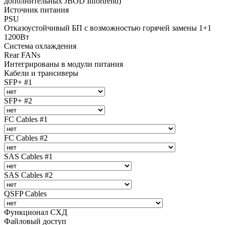
дополнительных JBOD Infortrend)
Источник питания
PSU
Отказоустойчивый БП с возможностью горячей замены 1+1
1200Вт
Система охлаждения
Rear FANs
Интегрированы в модули питания
Кабели и трансиверы
SFP+ #1
SFP+ #2
FC Cables #1
FC Cables #2
SAS Cables #1
SAS Cables #2
QSFP Cables
Функционал СХД
Файловый доступ