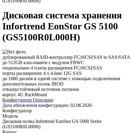
(GS5100R0L000H)
Дисковая система хранения
Infortrend EonStor GS 5100
(GS5100R0L000H)
дублированный RAID-контроллер FC/iSCSI/SAS to SAS/SATA
до 512GB кэш-памяти с модулем FBWC
опционально 4 платы расширения FC/iSCSI/SAS
порты расширения: 4 x 4-lane 12G SAS
до 1680 дисков в одной системе с помощью подключения
дополнительных полок JBOD
отказоустойчивый источник питания
корпус 4U RackMount
Конфигуратор
Описание
Дата обновления конфигурации:
02.06.2026
Конфигуратор
Модель
Дисковая полка Infortrend EonStor GS 5000 Series
(GS5100R0L000H)
Корпус