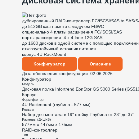
Дисковая система хранени
дублированный RAID-контроллер FC/iSCSI/SAS to SAS/S
до 512GB кэш-памяти с модулем FBWC
опционально 4 платы расширения FC/iSCSI/SAS
порты расширения: 4 x 4-lane 12G SAS
до 1680 дисков в одной системе с помощью подключен
отказоустойчивый источник питания
корпус 4U RackMount
Конфигуратор
Описание
Дата обновления конфигурации:
02.06.2026
Конфигуратор
Модель
Дисковая полка Infortrend EonStor GS 5000 Series (GS
Корпус
Форм-фактор
4U Rackmount (глубина - 577 мм)
Рельсы
Набор для монтажа в 19" стойку. Глубина от 23" до 37"
Размеры (ДхШхВ)
577мм х 447мм х 175мм
RAID-контроллер
Тип