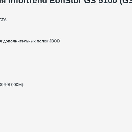
я Infortrend EonStor GS 5100 (
ATA
ия дополнительных полок JBOD
5100R0L000M)