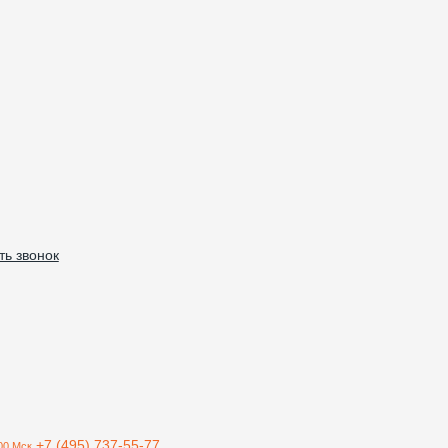
ть звонок
+7 (495) 737-55-77
00 Мск