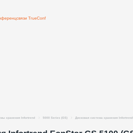
нференцсвязи TrueConf
мы хранения Infortrend
5000 Series (GS)
Дисковая система хранения Infortren