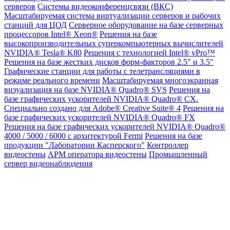
серверов
Системы видеоконференцсвязи (ВКС)
Масштабируемая система виртуализации серверов и рабочих
станций для ЦОД
Серверное оборудование на базе серверных
процессоров Intel® Xeon®
Решения на базе
высокопроизводительных суперкомпьютерных вычислителей
NVIDIA® Tesla® K80
Решения с технологией Intel® vPro™
Решения на базе жестких дисков форм-факторов 2.5" и 3.5"
Графические станции для работы с телетрансляциями в
режиме реального времени
Масштабируемая многоэкранная
визуализация на базе NVIDIA® Quadro® SVS
Решения на
базе графических ускорителей NVIDIA® Quadro® CX.
Специально создано для Adobe® Creative Suite® 4
Решения на
базе графических ускорителей NVIDIA® Quadro® FX
Решения на базе графических ускорителей NVIDIA® Quadro®
4000 / 5000 / 6000 с архитектурой Fermi
Решения на базе
продукции "Лаборатории Касперского"
Контроллер
видеостены
АРМ оператора видеостены
Промышленный
сервер видеонаблюдения