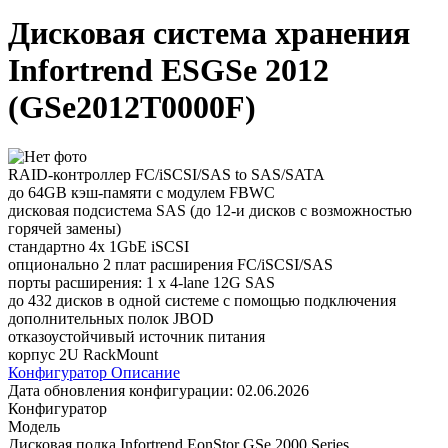
Дисковая система хранения
Infortrend ESGSe 2012
(GSe2012T0000F)
RAID-контроллер FC/iSCSI/SAS to SAS/SATA
до 64GB кэш-памяти с модулем FBWC
дисковая подсистема SAS (до 12-и дисков с возможностью
горячей замены)
стандартно 4x 1GbE iSCSI
опционально 2 плат расширения FC/iSCSI/SAS
порты расширения: 1 x 4-lane 12G SAS
до 432 дисков в одной системе с помощью подключения
дополнительных полок JBOD
отказоустойчивый источник питания
корпус 2U RackMount
Конфигуратор
Описание
Дата обновления конфигурации:
02.06.2026
Конфигуратор
Модель
Дисковая полка Infortrend EonStor GSe 2000 Series