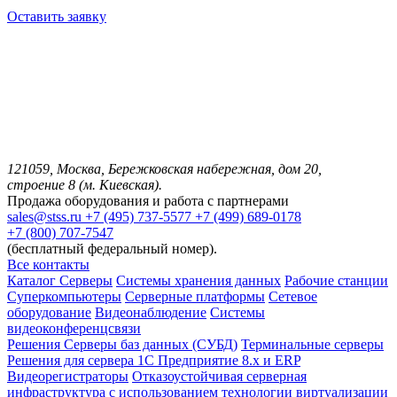
Оставить заявку
121059, Москва, Бережковская набережная, дом 20,
строение 8 (м. Киевская).
Продажа оборудования и работа с партнерами
sales@stss.ru
+7 (495) 737-5577
+7 (499) 689-0178
+7 (800) 707-7547
(бесплатный федеральный номер).
Все контакты
Каталог
Серверы
Системы хранения данных
Рабочие станции
Суперкомпьютеры
Серверные платформы
Сетевое
оборудование
Видеонаблюдение
Системы
видеоконференцсвязи
Решения
Серверы баз данных (СУБД)
Терминальные серверы
Решения для сервера 1С Предприятие 8.x и ERP
Видеорегистраторы
Отказоустойчивая серверная
инфраструктура с использованием технологии виртуализации