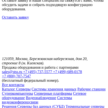
Оставьте заявку и наши специалисты свяжутся с вами, чтобы
обсудить задачи и собрать подходящую конфигурацию
оборудования.
Оставить заявку
121059, Москва, Бережковская набережная, дом 20,
строение 8 (м. Киевская).
Продажа оборудования и работа с партнерами
sales@stss.ru
+7 (495) 737-5577
+7 (499) 689-0178
+7 (800) 707-7547
(бесплатный федеральный номер).
Все контакты
Каталог
Серверы
Системы хранения данных
Рабочие станции
Суперкомпьютеры
Серверные платформы
Сетевое
оборудование
Видеонаблюдение
Системы
видеоконференцсвязи
Решения
Серверы баз данных (СУБД)
Терминальные серверы