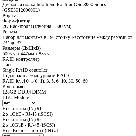
Дисковая полка Infortrend EonStor GSe 3000 Series
(GSE301200000L)
Корпус
Форм-фактор
2U Rackmount (глубина - 500 мм)
Рельсы
Набор для монтажа в 19" стойку. Расстояние между рамами от
23" до 37"
Размеры (ДхШхВ)
500мм х 447мм х 88мм
RAID-контроллер
Тип
Single RAID controller
Поддерживаемые уровни RAID
RAID level 0, 1(0+1), 3, 5, 6, 10, 30, 50, 60
Кэш-память
128GB DDR4 DIMM
BBU Module
Host-порты (IN) #1
2 x 1GbE - RJ-45 (iSCSI)
Host-порты (IN) #2
2 x 10GbE - RJ-45 (iSCSI)
Host Boards - порты (IN) #1