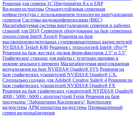
Решения для сервера 1С Предприятие 8.x и ERP
Видеорегистраторы
Отказоустойчивая серверная
инфраструктура с использованием технологии виртуализации
серверов
Системы видеоконференцсвязи (ВКС)
Масштабируемая система виртуализации серверов и рабочих
станций для ЦОД
Серверное оборудование на базе серверных
процессоров Intel® Xeon®
Решения на базе
высокопроизводительных суперкомпьютерных вычислителей
NVIDIA® Tesla® K80
Решения с технологией Intel® vPro™
Решения на базе жестких дисков форм-факторов 2.5" и 3.5"
Графические станции для работы с телетрансляциями в
режиме реального времени
Масштабируемая многоэкранная
визуализация на базе NVIDIA® Quadro® SVS
Решения на
базе графических ускорителей NVIDIA® Quadro® CX.
Специально создано для Adobe® Creative Suite® 4
Решения на
базе графических ускорителей NVIDIA® Quadro® FX
Решения на базе графических ускорителей NVIDIA® Quadro®
4000 / 5000 / 6000 с архитектурой Fermi
Решения на базе
продукции "Лаборатории Касперского"
Контроллер
видеостены
АРМ оператора видеостены
Промышленный
сервер видеонаблюдения