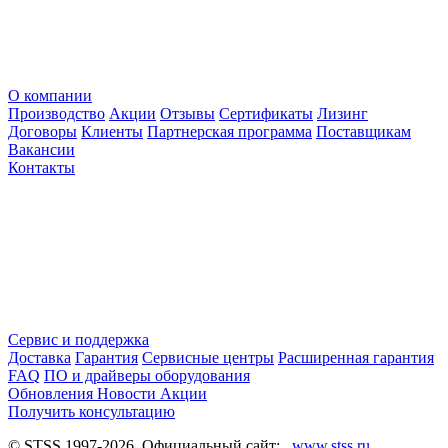
О компании
Производство
Акции
Отзывы
Сертификаты
Лизинг
Договоры
Клиенты
Партнерская программа
Поставщикам
Вакансии
Контакты
Сервис и поддержка
Доставка
Гарантия
Сервисные центры
Расширенная гарантия
FAQ
ПО и драйверы оборудования
Обновления
Новости
Акции
Получить консультацию
© STSS 1997-2026. Официальный сайт:
www.stss.ru
.