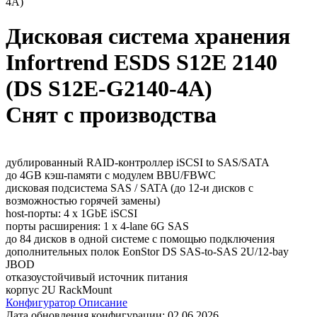
4A)
Дисковая система хранения
Infortrend ESDS S12E 2140
(DS S12E-G2140-4A)
Снят с производства
дублированный RAID-контроллер iSCSI to SAS/SATA
до 4GB кэш-памяти с модулем BBU/FBWC
дисковая подсистема SAS / SATA (до 12-и дисков с
возможностью горячей замены)
host-порты: 4 x 1GbE iSCSI
порты расширения: 1 x 4-lane 6G SAS
до 84 дисков в одной системе с помощью подключения
дополнительных полок EonStor DS SAS-to-SAS 2U/12-bay
JBOD
отказоустойчивый источник питания
корпус 2U RackMount
Конфигуратор
Описание
Дата обновления конфигурации:
02.06.2026