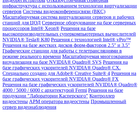
Видеорегистраторы
Отказоустойчивая серверная
инфраструктура с использованием технологии виртуализации
серверов
Системы видеоконференцсвязи (ВКС)
Масштабируемая система виртуализации серверов и рабочих
станций для ЦОД
Серверное оборудование на базе серверных
процессоров Intel® Xeon®
Решения на базе
высокопроизводительных суперкомпьютерных вычислителей
NVIDIA® Tesla® K80
Решения с технологией Intel® vPro™
Решения на базе жестких дисков форм-факторов 2.5" и 3.5"
Графические станции для работы с телетрансляциями в
режиме реального времени
Масштабируемая многоэкранная
визуализация на базе NVIDIA® Quadro® SVS
Решения на
базе графических ускорителей NVIDIA® Quadro® CX.
Специально создано для Adobe® Creative Suite® 4
Решения на
базе графических ускорителей NVIDIA® Quadro® FX
Решения на базе графических ускорителей NVIDIA® Quadro®
4000 / 5000 / 6000 с архитектурой Fermi
Решения на базе
продукции "Лаборатории Касперского"
Контроллер
видеостены
АРМ оператора видеостены
Промышленный
сервер видеонаблюдения