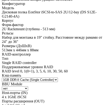
Конфигуратор
Модель
Дисковая полка EonStor iSCSI-to-SAS 2U/12-bay (DS S12E-
G2140-4A)
Корпус
Форм-фактор
2U Rackmount (глубина - 513 мм)
Рельсы
Набор для монтажа в 19" стойку. Расстояние между рамами от
24" до 36"
Размеры (ДхШхВ)
513мм х 446мм х 88мм
RAID-контроллер
Тип
Single RAID controller
Поддерживаемые уровни RAID
RAID level 0, 1(0+1), 3, 5, 6, 10, 30, 50, 60
Кэш-память
BBU Module
Host-порты (IN)
4 x 1GbE iSCSI
Порты расширения (OUT)