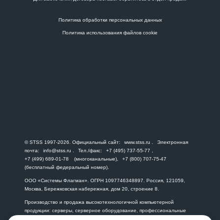
Политика обработки персональных данных
Политика использования файлов cookie
© STSS 1997-2026. Официальный сайт:
www.stss.ru
. Электронная
почта:
info@stss.ru
. Тел./факс:
+7 (495) 737-55-77
,
+7 (499) 689-01-78
(многоканальные),
+7 (800) 707-75-47
(бесплатный федеральный номер).
ООО «Системы Флагман». ОГРН 1097746348897. Россия, 121059,
Москва, Бережковская набережная, дом 20, строение 8.
Производство и продажа высокотехнологичной компьютерной
продукции: серверы, серверное оборудование, профессиональные
графические и рабочие станции, персональные суперкомпьютеры,