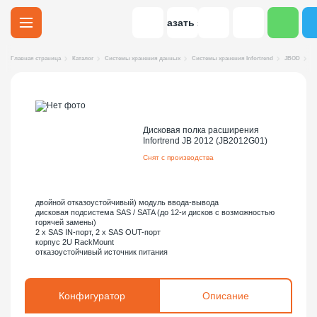
Заказать звонок
Главная страница
Каталог
Системы хранения данных
Системы хранения Infortrend
JBOD
Д
Дисковая полка расширения
Infortrend JB 2012 (JB2012G01)
Снят с производства
двойной отказоустойчивый) модуль ввода-вывода
дисковая подсистема SAS / SATA (до 12-и дисков с возможностью
горячей замены)
2 x SAS IN-порт, 2 x SAS OUT-порт
корпус 2U RackMount
отказоустойчивый источник питания
Конфигуратор
Описание