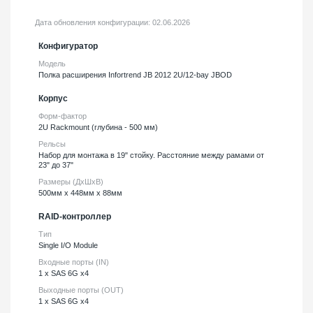
Дата обновления конфигурации:
02.06.2026
Конфигуратор
Модель
Полка расширения Infortrend JB 2012 2U/12-bay JBOD
Корпус
Форм-фактор
2U Rackmount (глубина - 500 мм)
Рельсы
Набор для монтажа в 19" стойку. Расстояние между рамами от
23" до 37"
Размеры (ДхШхВ)
500мм х 448мм х 88мм
RAID-контроллер
Тип
Single I/O Module
Входные порты (IN)
1 x SAS 6G x4
Выходные порты (OUT)
1 x SAS 6G x4