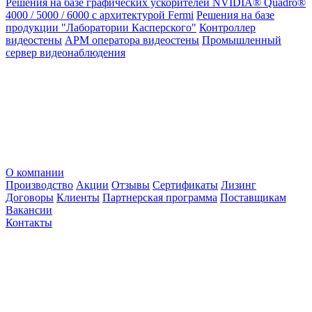
Решения на базе графических ускорителей NVIDIA® Quadro®
4000 / 5000 / 6000 с архитектурой Fermi
Решения на базе
продукции "Лаборатории Касперского"
Контроллер
видеостены
АРМ оператора видеостены
Промышленный
сервер видеонаблюдения
О компании
Производство
Акции
Отзывы
Сертификаты
Лизинг
Договоры
Клиенты
Партнерская программа
Поставщикам
Вакансии
Контакты