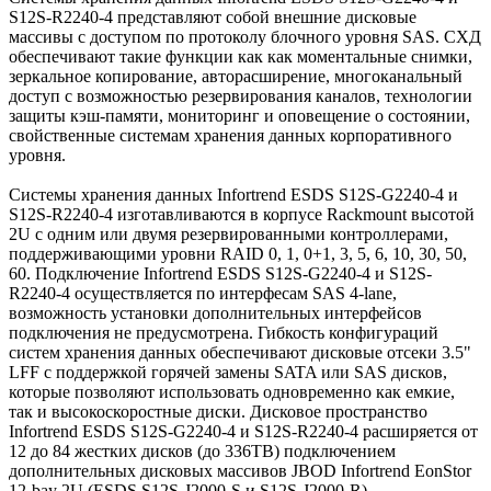
S12S-R2240-4 представляют собой внешние дисковые
массивы с доступом по протоколу блочного уровня SAS. СХД
обеспечивают такие функции как как моментальные снимки,
зеркальное копирование, авторасширение, многоканальный
доступ с возможностью резервирования каналов, технологии
защиты кэш-памяти, мониторинг и оповещение о состоянии,
свойственные системам хранения данных корпоративного
уровня.
Системы хранения данных Infortrend ESDS S12S-G2240-4 и
S12S-R2240-4 изготавливаются в корпусе Rackmount высотой
2U с одним или двумя резервированными контроллерами,
поддерживающими уровни RAID 0, 1, 0+1, 3, 5, 6, 10, 30, 50,
60. Подключение Infortrend ESDS S12S-G2240-4 и S12S-
R2240-4 осуществляется по интерфесам SAS 4-lane,
возможность установки дополнительных интерфейсов
подключения не предусмотрена. Гибкость конфигураций
систем хранения данных обеспечивают дисковые отсеки 3.5"
LFF с поддержкой горячей замены SATA или SAS дисков,
которые позволяют использовать одновременно как емкие,
так и высокоскоростные диски. Дисковое пространство
Infortrend ESDS S12S-G2240-4 и S12S-R2240-4 расширяется от
12 до 84 жестких дисков (до 336TB) подключением
дополнительных дисковых массивов JBOD Infortrend EonStor
12-bay 2U (ESDS S12S-J2000-S и S12S-J2000-R).