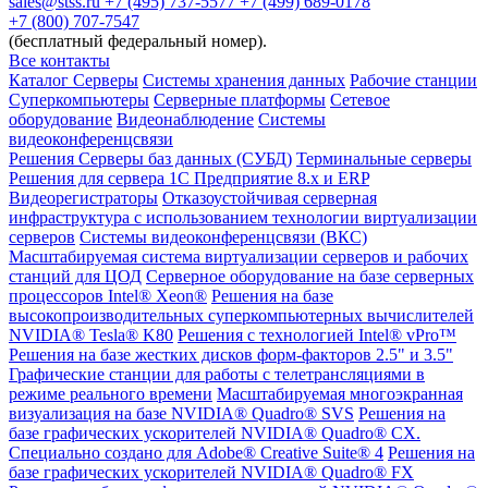
sales@stss.ru
+7 (495) 737-5577
+7 (499) 689-0178
+7 (800) 707-7547
(бесплатный федеральный номер).
Все контакты
Каталог
Серверы
Системы хранения данных
Рабочие станции
Суперкомпьютеры
Серверные платформы
Сетевое
оборудование
Видеонаблюдение
Системы
видеоконференцсвязи
Решения
Серверы баз данных (СУБД)
Терминальные серверы
Решения для сервера 1С Предприятие 8.x и ERP
Видеорегистраторы
Отказоустойчивая серверная
инфраструктура с использованием технологии виртуализации
серверов
Системы видеоконференцсвязи (ВКС)
Масштабируемая система виртуализации серверов и рабочих
станций для ЦОД
Серверное оборудование на базе серверных
процессоров Intel® Xeon®
Решения на базе
высокопроизводительных суперкомпьютерных вычислителей
NVIDIA® Tesla® K80
Решения с технологией Intel® vPro™
Решения на базе жестких дисков форм-факторов 2.5" и 3.5"
Графические станции для работы с телетрансляциями в
режиме реального времени
Масштабируемая многоэкранная
визуализация на базе NVIDIA® Quadro® SVS
Решения на
базе графических ускорителей NVIDIA® Quadro® CX.
Специально создано для Adobe® Creative Suite® 4
Решения на
базе графических ускорителей NVIDIA® Quadro® FX