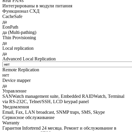
Rear FANs
Интегрированы в модули питания
Функционал СХД
CacheSafe
да
EonPath
да (Multi-pathing)
Thin Provisioning
да
Local replication
да
Advanced Local Replication
Remote Replication
нет
Device mapper
да
Управление
SANWatch management suite, Embedded RAIDWatch, Terminal
via RS-232C, Telnet/SSH, LCD keypad panel
Уведомления
Email, Fax, LAN broadcast, SNMP traps, SMS, Skype
Сервисное обслуживание
Warranty
Гарантия Infortrend 24 месяца. Ремонт и обслуживание в