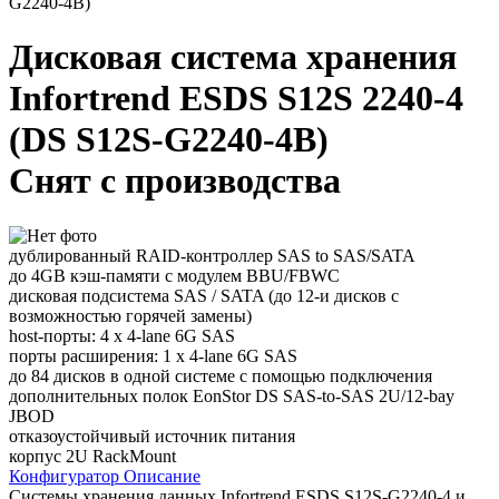
G2240-4B)
Дисковая система хранения
Infortrend ESDS S12S 2240-4
(DS S12S-G2240-4B)
Снят с производства
дублированный RAID-контроллер SAS to SAS/SATA
до 4GB кэш-памяти с модулем BBU/FBWC
дисковая подсистема SAS / SATA (до 12-и дисков с
возможностью горячей замены)
host-порты: 4 x 4-lane 6G SAS
порты расширения: 1 x 4-lane 6G SAS
до 84 дисков в одной системе с помощью подключения
дополнительных полок EonStor DS SAS-to-SAS 2U/12-bay
JBOD
отказоустойчивый источник питания
корпус 2U RackMount
Конфигуратор
Описание
Системы хранения данных Infortrend ESDS S12S-G2240-4 и