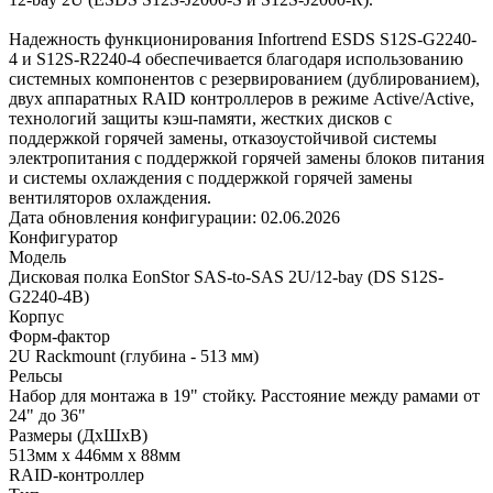
Надежность функционирования Infortrend ESDS S12S-G2240-
4 и S12S-R2240-4 обеспечивается благодаря использованию
системных компонентов с резервированием (дублированием),
двух аппаратных RAID контроллеров в режиме Active/Active,
технологий защиты кэш-памяти, жестких дисков с
поддержкой горячей замены, отказоустойчивой системы
электропитания с поддержкой горячей замены блоков питания
и системы охлаждения с поддержкой горячей замены
вентиляторов охлаждения.
Дата обновления конфигурации:
02.06.2026
Конфигуратор
Модель
Дисковая полка EonStor SAS-to-SAS 2U/12-bay (DS S12S-
G2240-4B)
Корпус
Форм-фактор
2U Rackmount (глубина - 513 мм)
Рельсы
Набор для монтажа в 19" стойку. Расстояние между рамами от
24" до 36"
Размеры (ДхШхВ)
513мм х 446мм х 88мм
RAID-контроллер