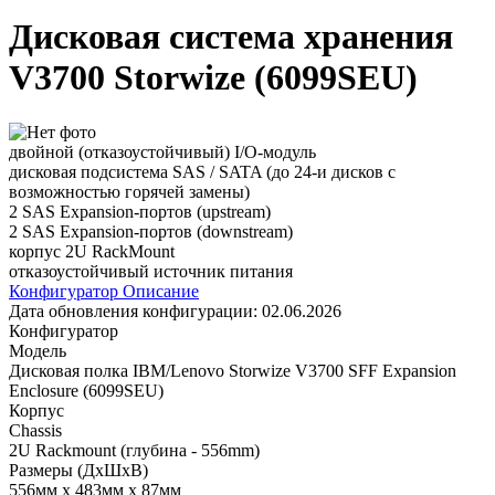
Дисковая система хранения
V3700 Storwize (6099SEU)
двойной (отказоустойчивый) I/O-модуль
дисковая подсистема SAS / SATA (до 24-и дисков с
возможностью горячей замены)
2 SAS Expansion-портов (upstream)
2 SAS Expansion-портов (downstream)
корпус 2U RackMount
отказоустойчивый источник питания
Конфигуратор
Описание
Дата обновления конфигурации:
02.06.2026
Конфигуратор
Модель
Дисковая полка IBM/Lenovo Storwize V3700 SFF Expansion
Enclosure (6099SEU)
Корпус
Chassis
2U Rackmount (глубина - 556mm)
Размеры (ДхШхВ)
556мм х 483мм х 87мм