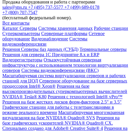
Продажа оборудования и работа с партнерами
sales@stss.ru
+7 (495) 737-5577
+7 (499) 689-0178
+7 (800) 707-7547
(бесплатный федеральный номер).
Все контакты
Каталог
Серверы
Системы хранения данных
Рабочие станции
Суперкомпьютеры
Серверные платформы
Сетевое
оборудование
Видеонаблюдение
Системы
видеоконференцсвязи
Решения
Серверы баз данных (СУБД)
Терминальные серверы
Решения для сервера 1С Предприятие 8.x и ERP
Видеорегистраторы
Отказоустойчивая серверная
инфраструктура с использованием технологии виртуализации
серверов
Системы видеоконференцсвязи (ВКС)
Масштабируемая система виртуализации серверов и рабочих
станций для ЦОД
Серверное оборудование на базе серверных
процессоров Intel® Xeon®
Решения на базе
высокопроизводительных суперкомпьютерных вычислителей
NVIDIA® Tesla® K80
Решения с технологией Intel® vPro™
Решения на базе жестких дисков форм-факторов 2.5" и 3.5"
Графические станции для работы с телетрансляциями в
режиме реального времени
Масштабируемая многоэкранная
визуализация на базе NVIDIA® Quadro® SVS
Решения на
базе графических ускорителей NVIDIA® Quadro® CX.
Специально создано для Adobe® Creative Suite® 4
Решения на