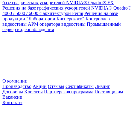
базе графических ускорителей NVIDIA® Quadro® FX
Решения на базе графических ускорителей NVIDIA® Quadro®
4000 / 5000 / 6000 с архитектурой Fermi
Решения на базе
продукции "Лаборатории Касперского"
Контроллер
видеостены
АРМ оператора видеостены
Промышленный
сервер видеонаблюдения
О компании
Производство
Акции
Отзывы
Сертификаты
Лизинг
Договоры
Клиенты
Партнерская программа
Поставщикам
Вакансии
Контакты