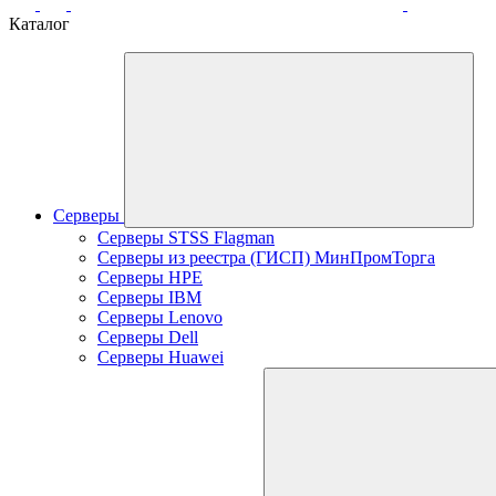
Каталог
Серверы
Серверы STSS Flagman
Серверы из реестра (ГИСП) МинПромТорга
Серверы HPE
Серверы IBM
Серверы Lenovo
Серверы Dell
Серверы Huawei