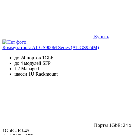
Купить
Коммутаторы AT GS900M Series (AT-GS924M)
до 24 портов 1GbE
до 4 модулей SFP
L2 Managed
шасси 1U Rackmount
Порты 1GbE: 24 x
1GbE - RJ-45