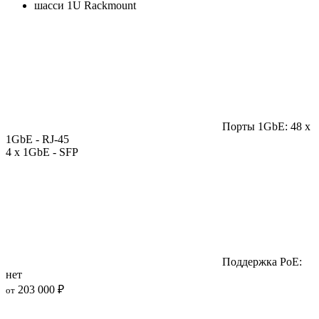
шасси 1U Rackmount
Порты 1GbE: 48 x
1GbE - RJ-45
4 x 1GbE - SFP
Поддержка PoE:
нет
203 000 ₽
от