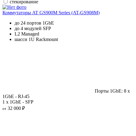
стекирование
Коммутаторы AT GS900M Series (AT-GS908M)
до 24 портов 1GbE
до 4 модулей SFP
L2 Managed
шасси 1U Rackmount
Порты 1GbE: 8 x
1GbE - RJ-45
1 x 1GbE - SFP
32 000 ₽
от