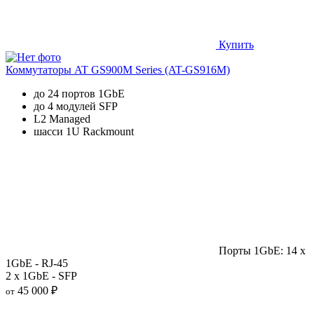
Купить
Коммутаторы AT GS900M Series (AT-GS916M)
до 24 портов 1GbE
до 4 модулей SFP
L2 Managed
шасси 1U Rackmount
Порты 1GbE: 14 x
1GbE - RJ-45
2 x 1GbE - SFP
45 000 ₽
от