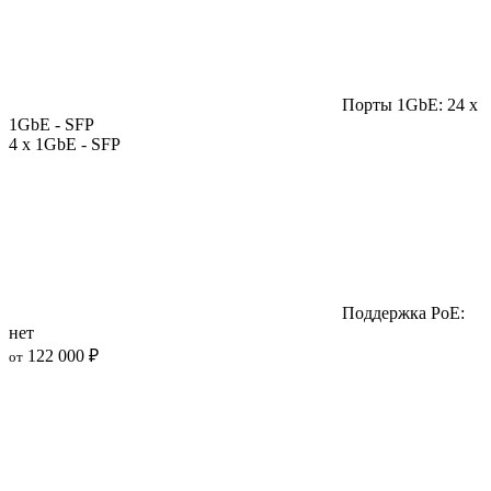
Порты 1GbE: 24 x
1GbE - SFP
4 x 1GbE - SFP
Поддержка PoE:
нет
122 000 ₽
от