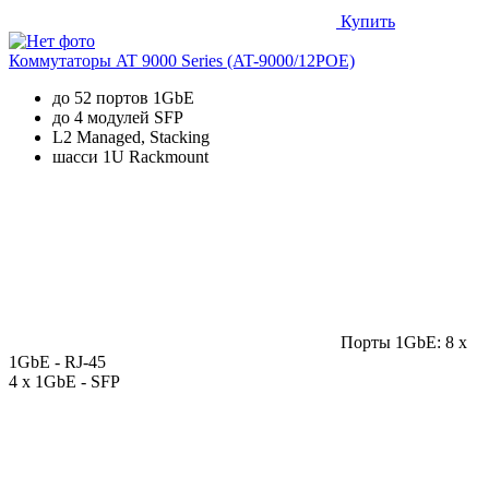
Купить
Коммутаторы AT 9000 Series (AT-9000/12POE)
до 52 портов 1GbE
до 4 модулей SFP
L2 Managed, Stacking
шасси 1U Rackmount
Порты 1GbE: 8 x
1GbE - RJ-45
4 x 1GbE - SFP