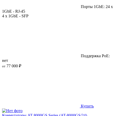
Порты 1GbE: 24 x
1GbE - RJ-45
4 x 1GbE - SFP
Поддержка PoE:
нет
77 000 ₽
от
Купить
Коммутаторы AT 8000GS Series (AT-8000GS/24)