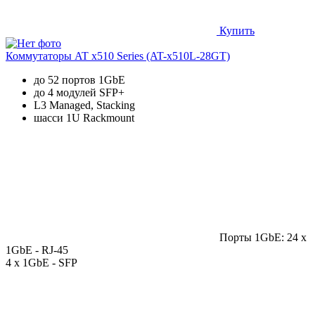
Купить
Коммутаторы AT x510 Series (AT-x510L-28GT)
до 52 портов 1GbE
до 4 модулей SFP+
L3 Managed, Stacking
шасси 1U Rackmount
Порты 1GbE: 24 x
1GbE - RJ-45
4 x 1GbE - SFP