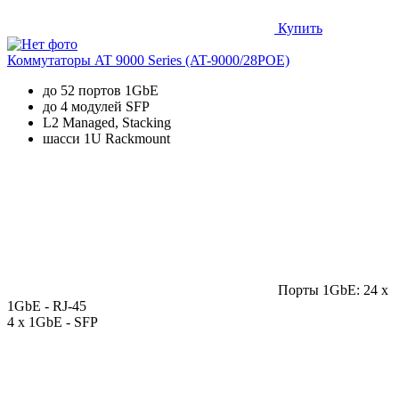
Купить
Коммутаторы AT 9000 Series (AT-9000/28POE)
до 52 портов 1GbE
до 4 модулей SFP
L2 Managed, Stacking
шасси 1U Rackmount
Порты 1GbE: 24 x
1GbE - RJ-45
4 x 1GbE - SFP