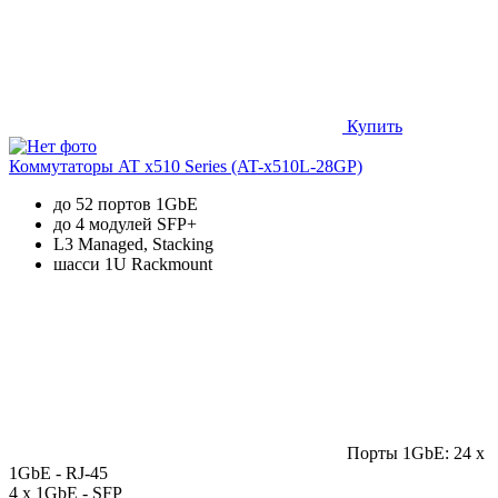
Купить
Коммутаторы AT x510 Series (AT-x510L-28GP)
до 52 портов 1GbE
до 4 модулей SFP+
L3 Managed, Stacking
шасси 1U Rackmount
Порты 1GbE: 24 x
1GbE - RJ-45
4 x 1GbE - SFP