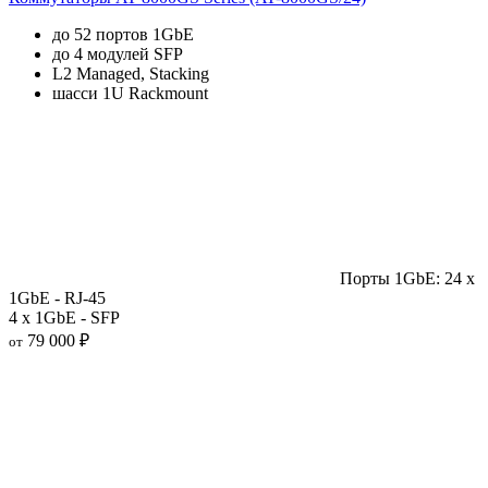
до 52 портов 1GbE
до 4 модулей SFP
L2 Managed, Stacking
шасси 1U Rackmount
Порты 1GbE: 24 x
1GbE - RJ-45
4 x 1GbE - SFP
79 000 ₽
от