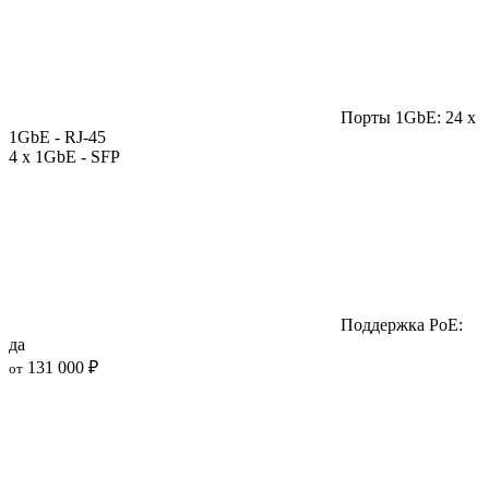
Порты 1GbE: 24 x
1GbE - RJ-45
4 x 1GbE - SFP
Поддержка PoE:
да
131 000 ₽
от