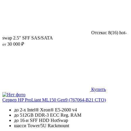
Отсеки: 8(16) hot-
swap 2.5" SFF SAS/SATA
30 000 ₽
от
Купить
Сервер HP ProLiant ML150 Gen9 (767064-B21 CTO)
до 2-х Intel® Xeon® E5-2600 v4
до 512GB DDR-3 ECC Reg. RAM
до 16-и SFF HDD HotSwap
шасси Tower/5U Rackmount