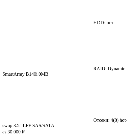
HDD: нет
RAID: Dynamic
SmartArray B140i 0MB
Отсеки: 4(8) hot-
swap 3.5" LFF SAS/SATA
30 000 ₽
от