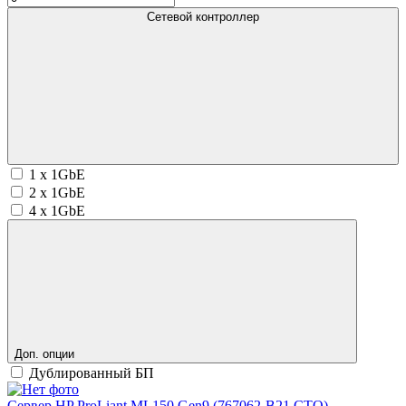
Сетевой контроллер
1 x 1GbE
2 x 1GbE
4 x 1GbE
Доп. опции
Дублированный БП
Сервер HP ProLiant ML150 Gen9 (767062-B21 CTO)