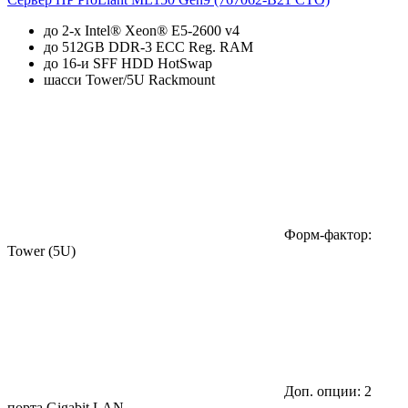
до 2-х Intel® Xeon® E5-2600 v4
до 512GB DDR-3 ECC Reg. RAM
до 16-и SFF HDD HotSwap
шасси Tower/5U Rackmount
Форм-фактор:
Tower (5U)
Доп. опции: 2
порта Gigabit LAN