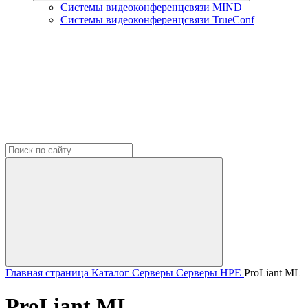
Системы видеоконференцсвязи MIND
Системы видеоконференцсвязи TrueConf
Главная страница
Каталог
Серверы
Серверы HPE
ProLiant ML
ProLiant ML