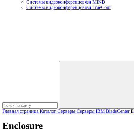
Системы видеоконференцсвязи MIND
Системы видеоконференцсвязи TrueConf
Главная страница
Каталог
Серверы
Серверы IBM
BladeCenter
E
Enclosure