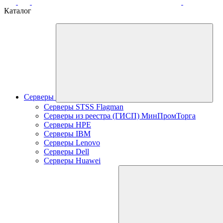
Каталог
Серверы
Серверы STSS Flagman
Серверы из реестра (ГИСП) МинПромТорга
Серверы HPE
Серверы IBM
Серверы Lenovo
Серверы Dell
Серверы Huawei