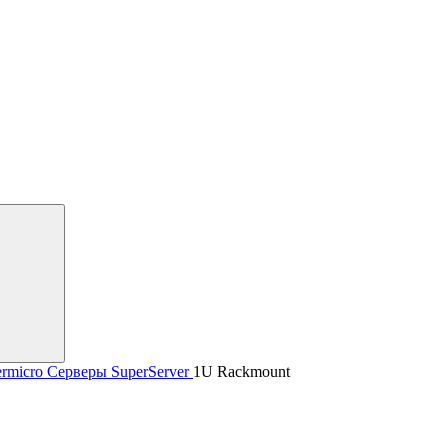
rmicro
Серверы SuperServer
1U Rackmount