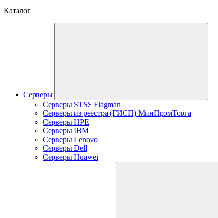
Каталог
Серверы
Серверы STSS Flagman
Серверы из реестра (ГИСП) МинПромТорга
Серверы HPE
Серверы IBM
Серверы Lenovo
Серверы Dell
Серверы Huawei