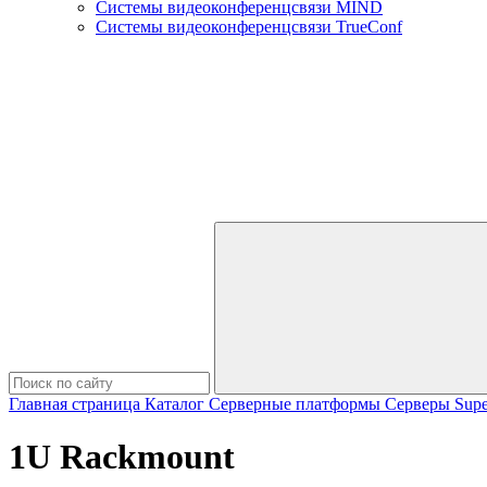
Системы видеоконференцсвязи MIND
Системы видеоконференцсвязи TrueConf
Главная страница
Каталог
Серверные платформы
Серверы Supe
1U Rackmount