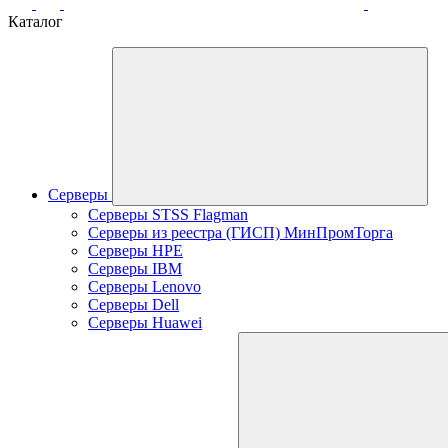
Каталог
Серверы
Серверы STSS Flagman
Серверы из реестра (ГИСП) МинПромТорга
Серверы HPE
Серверы IBM
Серверы Lenovo
Серверы Dell
Серверы Huawei