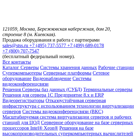
121059, Москва, Бережковская набережная, дом 20,
строение 8 (м. Киевская).
Продажа оборудования и работа с партнерами
sales@stss.ru
+7 (495) 737-5577
+7 (499) 689-0178
+7 (800) 707-7547
(бесплатный федеральный номер).
Все контакты
Каталог
Серверы
Системы хранения данных
Рабочие станции
Суперкомпьютеры
Серверные платформы
Сетевое
оборудование
Видеонаблюдение
Системы
видеоконференцсвязи
Решения
Серверы баз данных (СУБД)
Терминальные серверы
Решения для сервера 1С Предприятие 8.x и ERP
Видеорегистраторы
Отказоустойчивая серверная
инфраструктура с использованием технологии виртуализации
серверов
Системы видеоконференцсвязи (ВКС)
Масштабируемая система виртуализации серверов и рабочих
станций для ЦОД
Серверное оборудование на базе серверных
процессоров Intel® Xeon®
Решения на базе
высокопроизводительных суперкомпьютерных вычислителей