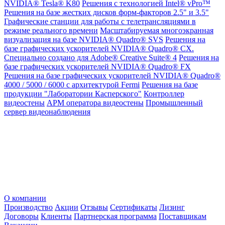
NVIDIA® Tesla® K80
Решения с технологией Intel® vPro™
Решения на базе жестких дисков форм-факторов 2.5" и 3.5"
Графические станции для работы с телетрансляциями в
режиме реального времени
Масштабируемая многоэкранная
визуализация на базе NVIDIA® Quadro® SVS
Решения на
базе графических ускорителей NVIDIA® Quadro® CX.
Специально создано для Adobe® Creative Suite® 4
Решения на
базе графических ускорителей NVIDIA® Quadro® FX
Решения на базе графических ускорителей NVIDIA® Quadro®
4000 / 5000 / 6000 с архитектурой Fermi
Решения на базе
продукции "Лаборатории Касперского"
Контроллер
видеостены
АРМ оператора видеостены
Промышленный
сервер видеонаблюдения
О компании
Производство
Акции
Отзывы
Сертификаты
Лизинг
Договоры
Клиенты
Партнерская программа
Поставщикам