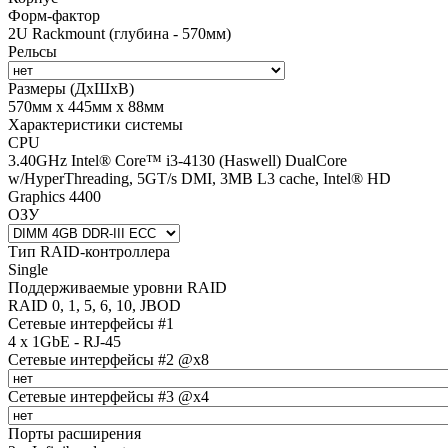
Форм-фактор
2U Rackmount (глубина - 570мм)
Рельсы
Размеры (ДхШхВ)
570мм х 445мм х 88мм
Характеристики системы
CPU
3.40GHz Intel® Core™ i3-4130 (Haswell) DualCore
w/HyperThreading, 5GT/s DMI, 3MB L3 cache, Intel® HD
Graphics 4400
ОЗУ
Тип RAID-контроллера
Single
Поддерживаемые уровни RAID
RAID 0, 1, 5, 6, 10, JBOD
Сетевые интерфейсы #1
4 x 1GbE - RJ-45
Сетевые интерфейсы #2 @x8
Сетевые интерфейсы #3 @x4
Порты расширения