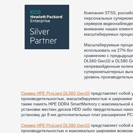
Компания STSS, российс
персональных суперком
серверов видеонаблюден
вниманию наших клиент
масштабируемых процессо
Масштабируемые процесс
использовать на 27% бо
сравнению с предыдущим
DL560 Gen10 и DL580 Ge
непревзойденным количе
суперкомпьютерных вычи
уровень производительно
Сервер HPE ProLiant DL560 Gen10
представляет собой 
производительностью, масштабируемостью и широкими воз
также память HPE DDR4 SmartMemory с максимальной ем
установки жестких дисков HDD либо твердотельных нако
установку до 8-ми дополнительных плат расширения PCI
Сервер HPE ProLiant DL580 Gen10
представляет собой 
производительностью и максимально широкими возможност