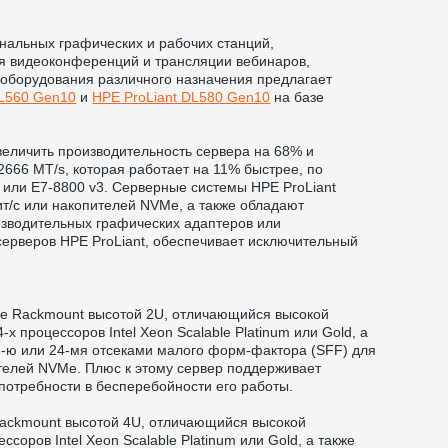
нальных графических и рабочих станций,
я видеоконференций и трансляции вебинаров,
 оборудования различного назначения предлагает
DL560 Gen10
и
HPE ProLiant DL580 Gen10
на базе
величить производительность сервера на 68% и
666 MT/s, которая работает на 11% быстрее, по
 или E7-8800 v3. Серверные системы HPE ProLiant
т/с или накопителей NVMe, а также обладают
изводительных графических адаптеров или
серверов HPE ProLiant, обеспечивает исключительный
се Rackmount высотой 2U, отличающийся высокой
процессоров Intel Xeon Scalable Platinum или Gold, а
6-ю или 24-мя отсеками малого форм-фактора (SFF) для
ителей NVMe. Плюс к этому сервер поддерживает
 потребности в бесперебойности его работы.
Rackmount высотой 4U, отличающийся высокой
оров Intel Xeon Scalable Platinum или Gold, а также