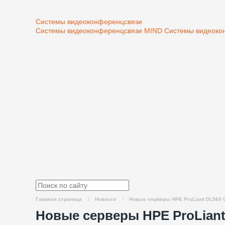
Системы видеоконференцсвязи
Системы видеоконференцсвязи MIND
Системы видеоко
Главная страница
Новости
Новые серверы HPE ProLiant DL560 G
Новые серверы HPE ProLiant