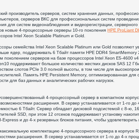
кий производитель серверов, систем хранения данных, профессио
пьютеров, серверов ВКС для профессиональных систем проведени
ия для систем видеонаблюдения и видеорегистрации, серверного
ов новые 4-процессорные серверы 10-го поколения
HPE ProLiant 
ров Intel Xeon Scalable Platinum и Gold.
оры семейства Intel Xeon Scalable Platinum или Gold позволяют у
льше ядер, поддерживать 6 Тбайт памяти HPE DDR4 SmartMemory 2
 поколением серверов на базе процессоров Intel Xeon E5-4600 v4
n10 поддерживают большое количество жестких дисков SAS 12 Гби
ством слотов PCIe 3.0 полной высоты, в том числе для высокопро
слителей. Память HPE Persistent Memory, оптимизированная для 
сти для баз данных и аналитических рабочих нагрузок.
усовершенствованный 4-процессорный сервер в компактном корпу
можностями расширения. В сервер устанавливается от 1-го до 4-х 
костью 6 Тбайт. Сервер обладает дисковой подсистемой с 8-ю, 1
пителей SSD, при этом 12 отсеков поддерживают установку накоп
-Express и до 4-х резервных блоков питания, чтобы удовлетворить
максимальную комплектацию 4-процессорного сервера в корпусе 
ями расширения. В сервер устанавливается от 1-го до 4-х процесс