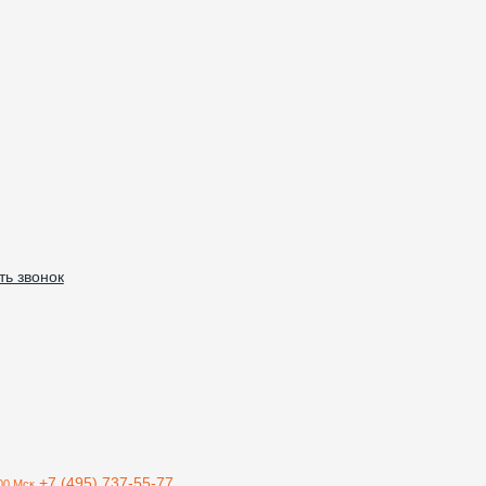
ть звонок
+7 (495) 737-55-77
00 Мск