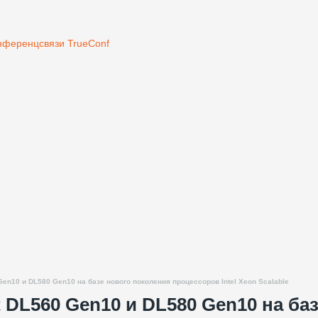
нференцсвязи TrueConf
en10 и DL580 Gen10 на базе нового поколения процессоров Intel Xeon Scalable
 DL560 Gen10 и DL580 Gen10 на ба