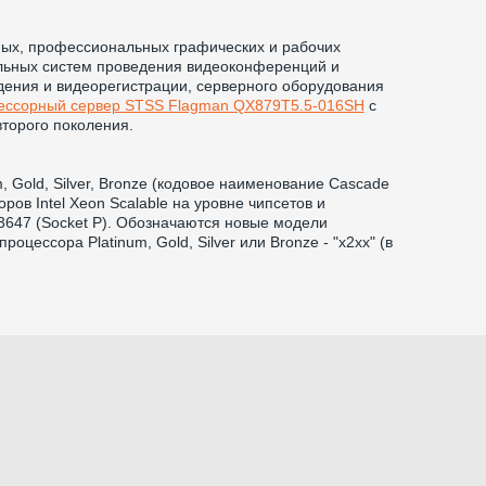
ных, профессиональных графических и рабочих
льных систем проведения видеоконференций и
ения и видеорегистрации, серверного оборудования
ессорный сервер STSS Flagman QX879T5.5-016SH
с
второго поколения.
, Gold, Silver, Bronze (кодовое наименование Cascade
в Intel Xeon Scalable на уровне чипсетов и
3647 (Socket P). Обозначаются новые модели
оцессора Platinum, Gold, Silver или Bronze - "x2xx" (в