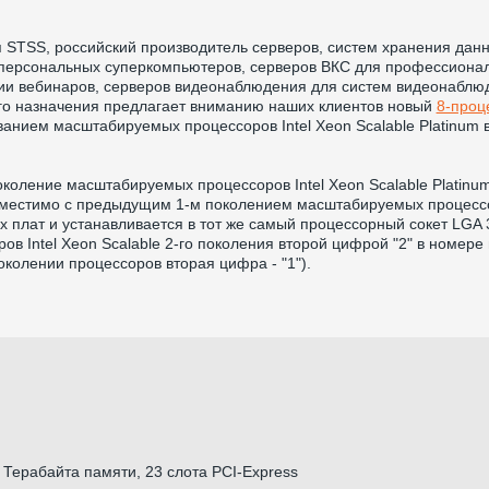
 STSS, российский производитель серверов, систем хранения дан
 персональных суперкомпьютеров, серверов ВКС для профессиона
ии вебинаров, серверов видеонаблюдения для систем видеонаблюд
го назначения предлагает вниманию наших клиентов новый
8-проц
анием масштабируемых процессоров Intel Xeon Scalable Platinum 
коление масштабируемых процессоров Intel Xeon Scalable Platinum
вместимо с предыдущим 1-м поколением масштабируемых процессоро
х плат и устанавливается в тот же самый процессорный сокет LGA 
ов Intel Xeon Scalable 2-го поколения второй цифрой "2" в номере пр
колении процессоров вторая цифра - "1").
 Терабайта памяти, 23 слота PCI-Express