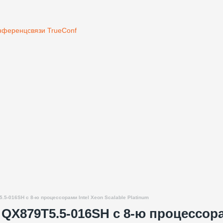
нференцсвязи TrueConf
5-016SH с 8-ю процессорами Intel Xeon Scalable Platinum
X879T5.5-016SH с 8-ю процессорам