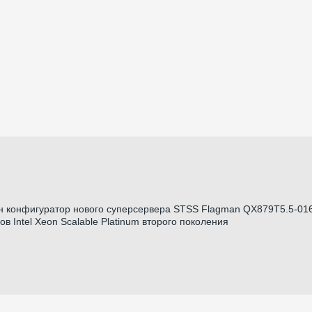
н конфигуратор нового суперсервера STSS Flagman QX879T5.5-01
 Intel Xeon Scalable Platinum второго поколения