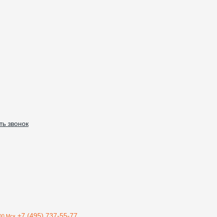
ть звонок
+7 (495) 737-55-77
00 Мск