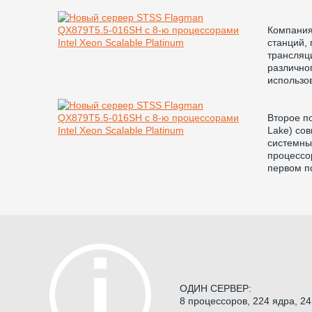
Компания
станций,
трансляц
различно
использов
Второе по
Lake) со
системны
процессор
первом по
ОДИН СЕРВЕР:
8 процессоров, 224 ядра, 24